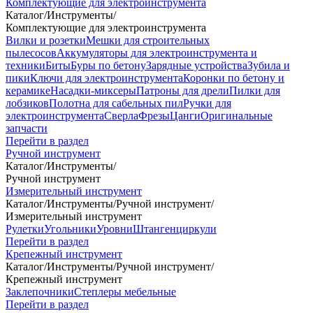
Комплектующие для электроинструмента
Каталог
/
Инструменты
/
Комплектующие для электроинструмента
Вилки и розетки
Мешки для строительных
пылесосов
Аккумуляторы для электроинструмента и
техники
Биты
Буры по бетону
Зарядные устройства
Зубила и
пики
Ключи для электроинструмента
Коронки по бетону и
керамике
Насадки-миксеры
Патроны для дрели
Пилки для
лобзиков
Полотна для сабельных пил
Ручки для
электроинструмента
Сверла
Фрезы
Цанги
Оригинальные
запчасти
Перейти в раздел
Ручной инструмент
Каталог
/
Инструменты
/
Ручной инструмент
Измерительный инструмент
Каталог
/
Инструменты
/
Ручной инструмент
/
Измерительный инструмент
Рулетки
Угольники
Уровни
Штангенциркули
Перейти в раздел
Крепежный инструмент
Каталог
/
Инструменты
/
Ручной инструмент
/
Крепежный инструмент
Заклепочники
Степлеры мебельные
Перейти в раздел