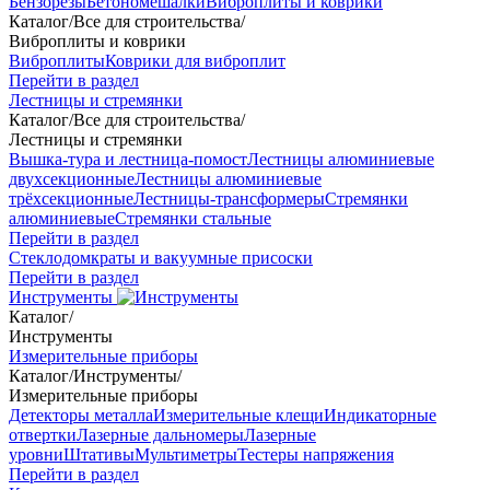
Бензорезы
Бетономешалки
Виброплиты и коврики
Каталог
/
Все для строительства
/
Виброплиты и коврики
Виброплиты
Коврики для виброплит
Перейти в раздел
Лестницы и стремянки
Каталог
/
Все для строительства
/
Лестницы и стремянки
Вышка-тура и лестница-помост
Лестницы алюминиевые
двухсекционные
Лестницы алюминиевые
трёхсекционные
Лестницы-трансформеры
Стремянки
алюминиевые
Стремянки стальные
Перейти в раздел
Стеклодомкраты и вакуумные присоски
Перейти в раздел
Инструменты
Каталог
/
Инструменты
Измерительные приборы
Каталог
/
Инструменты
/
Измерительные приборы
Детекторы металла
Измерительные клещи
Индикаторные
отвертки
Лазерные дальномеры
Лазерные
уровни
Штативы
Мультиметры
Тестеры напряжения
Перейти в раздел