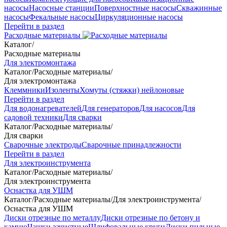
насосы
Насосные станции
Поверхностные насосы
Скважинные
насосы
Фекальные насосы
Циркуляционные насосы
Перейти в раздел
Расходные материалы
Каталог
/
Расходные материалы
Для электромонтажа
Каталог
/
Расходные материалы
/
Для электромонтажа
Клеммники
Изоленты
Хомуты (стяжки) нейлоновые
Перейти в раздел
Для водонагревателей
Для генераторов
Для насосов
Для
садовой техники
Для сварки
Каталог
/
Расходные материалы
/
Для сварки
Сварочные электроды
Сварочные принадлежности
Перейти в раздел
Для электроинструмента
Каталог
/
Расходные материалы
/
Для электроинструмента
Оснастка для УШМ
Каталог
/
Расходные материалы
/
Для электроинструмента
/
Оснастка для УШМ
Диски отрезные по металлу
Диски отрезные по бетону и
камню
Чашки зачистные
Шлифовальные круги
Диски пильные