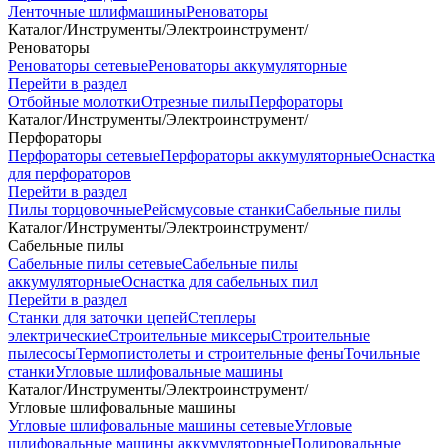
Ленточные шлифмашины
Реноваторы
Каталог
/
Инструменты
/
Электроинструмент
/
Реноваторы
Реноваторы сетевые
Реноваторы аккумуляторные
Перейти в раздел
Отбойные молотки
Отрезные пилы
Перфораторы
Каталог
/
Инструменты
/
Электроинструмент
/
Перфораторы
Перфораторы сетевые
Перфораторы аккумуляторные
Оснастка
для перфораторов
Перейти в раздел
Пилы торцовочные
Рейсмусовые станки
Сабельные пилы
Каталог
/
Инструменты
/
Электроинструмент
/
Сабельные пилы
Сабельные пилы сетевые
Сабельные пилы
аккумуляторные
Оснастка для сабельных пил
Перейти в раздел
Станки для заточки цепей
Степлеры
электрические
Строительные миксеры
Строительные
пылесосы
Термопистолеты и строительные фены
Точильные
станки
Угловые шлифовальные машины
Каталог
/
Инструменты
/
Электроинструмент
/
Угловые шлифовальные машины
Угловые шлифовальные машины сетевые
Угловые
шлифовальные машины аккумуляторные
Полировальные