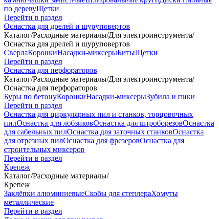
по дереву
Щетки
Перейти в раздел
Оснастка для дрелей и шуруповертов
Каталог
/
Расходные материалы
/
Для электроинструмента
/
Оснастка для дрелей и шуруповертов
Сверла
Коронки
Насадки-миксеры
Биты
Щетки
Перейти в раздел
Оснастка для перфораторов
Каталог
/
Расходные материалы
/
Для электроинструмента
/
Оснастка для перфораторов
Буры по бетону
Коронки
Насадки-миксеры
Зубила и пики
Перейти в раздел
Оснастка для циркулярных пил и станков, торцовочных
пил
Оснастка для лобзиков
Оснастка для штроборезов
Оснастка
для сабельных пил
Оснастка для заточных станков
Оснастка
для отрезных пил
Оснастка для фрезеров
Оснастка для
строительных миксеров
Перейти в раздел
Крепеж
Каталог
/
Расходные материалы
/
Крепеж
Заклёпки алюминиевые
Скобы для степлера
Хомуты
металлические
Перейти в раздел