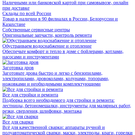
Наличными или банковской картой при самовывозе, онлайн
при доставке
Cклады по всей России
Товар в наличии в 90 филиалах в России, Белоруссии и
Казахстане
Cобственные сервисные центры
Оригинальные запчасти, контроль ремонта
Обустраиваем водоснабжение и отопление
Обеспечьте комфорт и тепло в доме с бойлерами, котлами,
насосами и инструментами
Заготовка дров
Заготовьте дрова быстро и легко с бензопилами,
электропилами, дровоколами, колунами, топорами,
ножовками и необходимыми комплектующими
Все для стройки и ремонта
Подборка всего необходимого для стройки и ремонта:
лестницы, бетономешалки, инструменты для малярных работ,
резки, сверления, шлифовки, монтажа
Все для сварки
Всё для качественной сварки: аппараты ручной и
полуавтоматической сварки, маски, электроды, краги, горелки