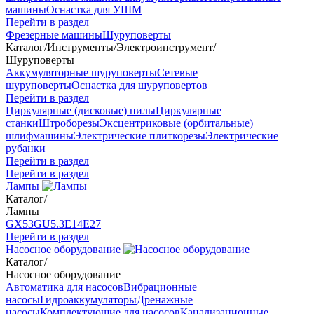
машины
Оснастка для УШМ
Перейти в раздел
Фрезерные машины
Шуруповерты
Каталог
/
Инструменты
/
Электроинструмент
/
Шуруповерты
Аккумуляторные шуруповерты
Сетевые
шуруповерты
Оснастка для шуруповертов
Перейти в раздел
Циркулярные (дисковые) пилы
Циркулярные
станки
Штроборезы
Эксцентриковые (орбитальные)
шлифмашины
Электрические плиткорезы
Электрические
рубанки
Перейти в раздел
Перейти в раздел
Лампы
Каталог
/
Лампы
GX53
GU5.3
Е14
Е27
Перейти в раздел
Насосное оборудование
Каталог
/
Насосное оборудование
Автоматика для насосов
Вибрационные
насосы
Гидроаккумуляторы
Дренажные
насосы
Комплектующие для насосов
Канализационные