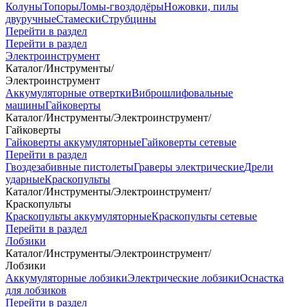
Колуны
Топоры
Ломы-гвоздодёры
Ножовки, пилы
двуручные
Стамески
Струбцины
Перейти в раздел
Перейти в раздел
Электроинструмент
Каталог
/
Инструменты
/
Электроинструмент
Аккумуляторные отвертки
Виброшлифовальные
машины
Гайковерты
Каталог
/
Инструменты
/
Электроинструмент
/
Гайковерты
Гайковерты аккумуляторные
Гайковерты сетевые
Перейти в раздел
Гвоздезабивные пистолеты
Граверы электрические
Дрели
ударные
Краскопульты
Каталог
/
Инструменты
/
Электроинструмент
/
Краскопульты
Краскопульты аккумуляторные
Краскопульты сетевые
Перейти в раздел
Лобзики
Каталог
/
Инструменты
/
Электроинструмент
/
Лобзики
Аккумуляторные лобзики
Электрические лобзики
Оснастка
для лобзиков
Перейти в раздел