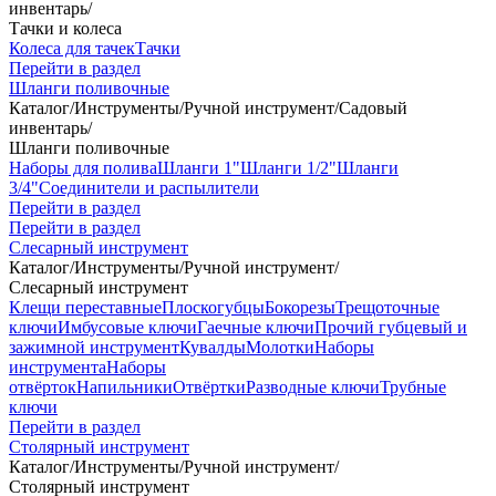
инвентарь
/
Тачки и колеса
Колеса для тачек
Тачки
Перейти в раздел
Шланги поливочные
Каталог
/
Инструменты
/
Ручной инструмент
/
Садовый
инвентарь
/
Шланги поливочные
Наборы для полива
Шланги 1"
Шланги 1/2"
Шланги
3/4"
Соединители и распылители
Перейти в раздел
Перейти в раздел
Слесарный инструмент
Каталог
/
Инструменты
/
Ручной инструмент
/
Слесарный инструмент
Клещи переставные
Плоскогубцы
Бокорезы
Трещоточные
ключи
Имбусовые ключи
Гаечные ключи
Прочий губцевый и
зажимной инструмент
Кувалды
Молотки
Наборы
инструмента
Наборы
отвёрток
Напильники
Отвёртки
Разводные ключи
Трубные
ключи
Перейти в раздел
Столярный инструмент
Каталог
/
Инструменты
/
Ручной инструмент
/
Столярный инструмент