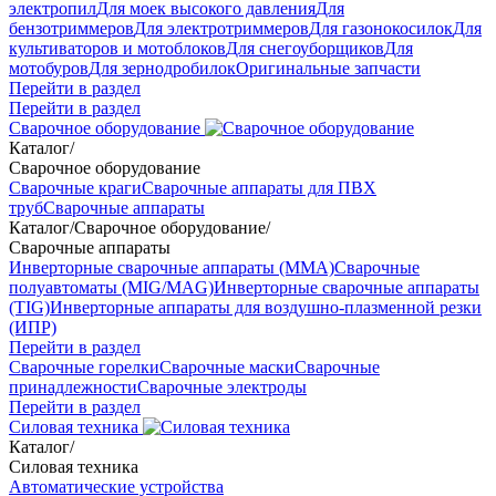
электропил
Для моек высокого давления
Для
бензотриммеров
Для электротриммеров
Для газонокосилок
Для
культиваторов и мотоблоков
Для снегоуборщиков
Для
мотобуров
Для зернодробилок
Оригинальные запчасти
Перейти в раздел
Перейти в раздел
Сварочное оборудование
Каталог
/
Сварочное оборудование
Сварочные краги
Сварочные аппараты для ПВХ
труб
Сварочные аппараты
Каталог
/
Сварочное оборудование
/
Сварочные аппараты
Инверторные сварочные аппараты (ММА)
Сварочные
полуавтоматы (MIG/MAG)
Инверторные сварочные аппараты
(TIG)
Инверторные аппараты для воздушно-плазменной резки
(ИПР)
Перейти в раздел
Сварочные горелки
Сварочные маски
Сварочные
принадлежности
Сварочные электроды
Перейти в раздел
Силовая техника
Каталог
/
Силовая техника
Автоматические устройства