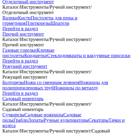
Отделочный инструмент
Каталог
/
Инструменты
/
Ручной инструмент
/
Отделочный инструмент
Валики
Кисти
Пистолеты для пены и
герметиков
Плиткорезы
Шпатели
Перейти в раздел
Прочий инструмент
Каталог
/
Инструменты
/
Ручной инструмент
/
Прочий инструмент
Газовые горелки
Клеевые
пистолеты
Кордщетки
Стеклодомкраты и вакуумные присоски
Перейти в раздел
Режущий инструмент
Каталог
/
Инструменты
/
Ручной инструмент
/
Режущий инструмент
Болторезы
Ножи со сменным лезвием
Ножницы для
полипропиленовых труб
Ножницы по металлу
Перейти в раздел
Садовый инвентарь
Каталог
/
Инструменты
/
Ручной инструмент
/
Садовый инвентарь
Сучкорезы
Садовые ножницы
Садовые
пилы
Грабли
Лопаты
Ручные культиваторы
Секаторы
Тачки и
колеса
Каталог
/
Инструменты
/
Ручной инструмент
/
Садовый