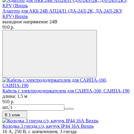
Адаптер для АКБ 24В АП24Л1 (ДА-24Л-2К, ДА-24Л-2КУ,
KPV) Вихрь
выходное напряжение 24В
910
p.
Кабель с электрододержателем для САИПА-160, САИПА-190
длина: 1,5 м
910
p.
шт.
В 1 клик
Колодка 3 гнезда с/з, каучук IP44 16А Вихрь
16 А, 250 В, с заземлением, 3 гнезда