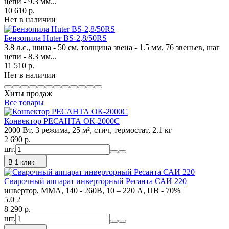
цепи - 9.3 мм...
10 610
p.
Нет в наличии
Бензопила Huter BS-2,8/50RS
3.8 л.с., шина - 50 см, толщина звена - 1.5 мм, 76 звеньев, шаг
цепи - 8.3 мм...
11 510
p.
Нет в наличии
Хиты продаж
Все товары
Конвектор РЕСАНТА ОК-2000С
2000 Вт, 3 режима, 25 м², стич, термостат, 2.1 кг
2 690
p.
шт.
В 1 клик
Сварочный аппарат инверторный Ресанта САИ 220
инвертор, MMA, 140 - 260В, 10 – 220 А, ПВ - 70%
5.0
2
8 290
p.
шт.