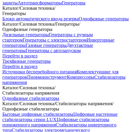
защиты
Автотрансформаторы
Генераторы
Каталог
/
Силовая техника
/
Генераторы
Блоки автоматического ввода резерва
Однофазные генераторы
Каталог
/
Силовая техника
/
Генераторы
/
Однофазные генераторы
Дизельные генераторы
Генераторы с ручным
стартером
Генераторы с электростартером
Инверторные
генераторы
Газовые генераторы
Двухтактные
генераторы
Генераторы с автозапуском
Перейти в раздел
Трехфазные генераторы
Перейти в раздел
Источники бесперебойного питания
Комплектующие для
генераторов
Пневмоинструмент
Компрессоры
Стабилизаторы
напряжения
Каталог
/
Силовая техника
/
Стабилизаторы напряжения
Однофазные стабилизаторы
Каталог
/
Силовая техника
/
Стабилизаторы напряжения
/
Однофазные стабилизаторы
Бытовые цифровые стабилизаторы
Цифровые настенные
стабилизаторы серии LUX
Цифровые стабилизаторы
пониженного напряжения
Стабилизаторы инверторного
типа
Стабилизаторы электромеханического