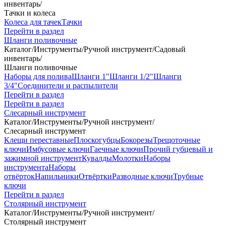
инвентарь
/
Тачки и колеса
Колеса для тачек
Тачки
Перейти в раздел
Шланги поливочные
Каталог
/
Инструменты
/
Ручной инструмент
/
Садовый
инвентарь
/
Шланги поливочные
Наборы для полива
Шланги 1"
Шланги 1/2"
Шланги
3/4"
Соединители и распылители
Перейти в раздел
Перейти в раздел
Слесарный инструмент
Каталог
/
Инструменты
/
Ручной инструмент
/
Слесарный инструмент
Клещи переставные
Плоскогубцы
Бокорезы
Трещоточные
ключи
Имбусовые ключи
Гаечные ключи
Прочий губцевый и
зажимной инструмент
Кувалды
Молотки
Наборы
инструмента
Наборы
отвёрток
Напильники
Отвёртки
Разводные ключи
Трубные
ключи
Перейти в раздел
Столярный инструмент
Каталог
/
Инструменты
/
Ручной инструмент
/
Столярный инструмент