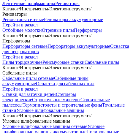
Ленточные шлифмашины
Реноваторы
Каталог
/
Инструменты
/
Электроинструмент
/
Реноваторы
Реноваторы сетевые
Реноваторы аккумуляторные
Перейти в раздел
Отбойные молотки
Отрезные пилы
Перфораторы
Каталог
/
Инструменты
/
Электроинструмент
/
Перфораторы
Перфораторы сетевые
Перфораторы аккумуляторные
Оснастка
для перфораторов
Перейти в раздел
Пилы торцовочные
Рейсмусовые станки
Сабельные пилы
Каталог
/
Инструменты
/
Электроинструмент
/
Сабельные пилы
Сабельные пилы сетевые
Сабельные пилы
аккумуляторные
Оснастка для сабельных пил
Перейти в раздел
Станки для заточки цепей
Степлеры
электрические
Строительные миксеры
Строительные
пылесосы
Термопистолеты и строительные фены
Точильные
станки
Угловые шлифовальные машины
Каталог
/
Инструменты
/
Электроинструмент
/
Угловые шлифовальные машины
Угловые шлифовальные машины сетевые
Угловые
шлифовальные машины аккумуляторные
Полировальные