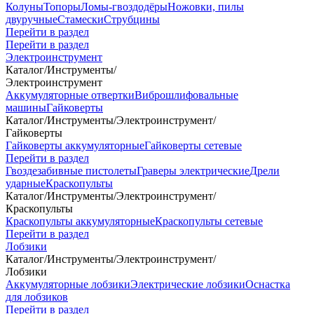
Колуны
Топоры
Ломы-гвоздодёры
Ножовки, пилы
двуручные
Стамески
Струбцины
Перейти в раздел
Перейти в раздел
Электроинструмент
Каталог
/
Инструменты
/
Электроинструмент
Аккумуляторные отвертки
Виброшлифовальные
машины
Гайковерты
Каталог
/
Инструменты
/
Электроинструмент
/
Гайковерты
Гайковерты аккумуляторные
Гайковерты сетевые
Перейти в раздел
Гвоздезабивные пистолеты
Граверы электрические
Дрели
ударные
Краскопульты
Каталог
/
Инструменты
/
Электроинструмент
/
Краскопульты
Краскопульты аккумуляторные
Краскопульты сетевые
Перейти в раздел
Лобзики
Каталог
/
Инструменты
/
Электроинструмент
/
Лобзики
Аккумуляторные лобзики
Электрические лобзики
Оснастка
для лобзиков
Перейти в раздел