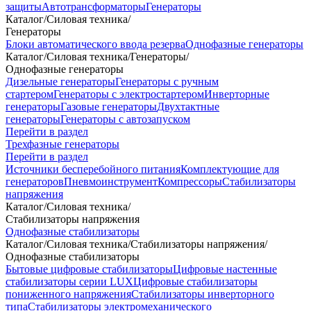
защиты
Автотрансформаторы
Генераторы
Каталог
/
Силовая техника
/
Генераторы
Блоки автоматического ввода резерва
Однофазные генераторы
Каталог
/
Силовая техника
/
Генераторы
/
Однофазные генераторы
Дизельные генераторы
Генераторы с ручным
стартером
Генераторы с электростартером
Инверторные
генераторы
Газовые генераторы
Двухтактные
генераторы
Генераторы с автозапуском
Перейти в раздел
Трехфазные генераторы
Перейти в раздел
Источники бесперебойного питания
Комплектующие для
генераторов
Пневмоинструмент
Компрессоры
Стабилизаторы
напряжения
Каталог
/
Силовая техника
/
Стабилизаторы напряжения
Однофазные стабилизаторы
Каталог
/
Силовая техника
/
Стабилизаторы напряжения
/
Однофазные стабилизаторы
Бытовые цифровые стабилизаторы
Цифровые настенные
стабилизаторы серии LUX
Цифровые стабилизаторы
пониженного напряжения
Стабилизаторы инверторного
типа
Стабилизаторы электромеханического