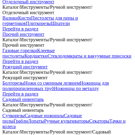
Отделочный инструмент
Каталог
/
Инструменты
/
Ручной инструмент
/
Отделочный инструмент
Валики
Кисти
Пистолеты для пены и
герметиков
Плиткорезы
Шпатели
Перейти в раздел
Прочий инструмент
Каталог
/
Инструменты
/
Ручной инструмент
/
Прочий инструмент
Газовые горелки
Клеевые
пистолеты
Кордщетки
Стеклодомкраты и вакуумные присоски
Перейти в раздел
Режущий инструмент
Каталог
/
Инструменты
/
Ручной инструмент
/
Режущий инструмент
Болторезы
Ножи со сменным лезвием
Ножницы для
полипропиленовых труб
Ножницы по металлу
Перейти в раздел
Садовый инвентарь
Каталог
/
Инструменты
/
Ручной инструмент
/
Садовый инвентарь
Сучкорезы
Садовые ножницы
Садовые
пилы
Грабли
Лопаты
Ручные культиваторы
Секаторы
Тачки и
колеса
Каталог
/
Инструменты
/
Ручной инструмент
/
Садовый