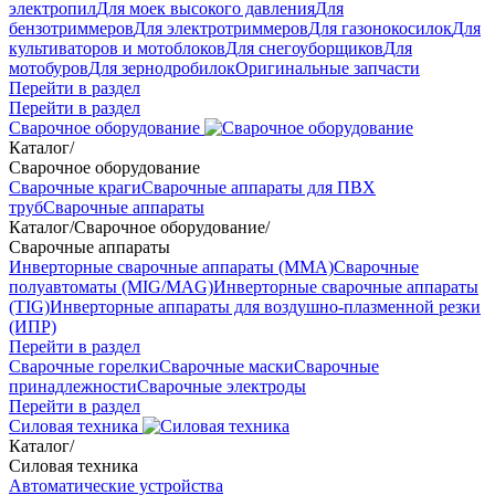
электропил
Для моек высокого давления
Для
бензотриммеров
Для электротриммеров
Для газонокосилок
Для
культиваторов и мотоблоков
Для снегоуборщиков
Для
мотобуров
Для зернодробилок
Оригинальные запчасти
Перейти в раздел
Перейти в раздел
Сварочное оборудование
Каталог
/
Сварочное оборудование
Сварочные краги
Сварочные аппараты для ПВХ
труб
Сварочные аппараты
Каталог
/
Сварочное оборудование
/
Сварочные аппараты
Инверторные сварочные аппараты (ММА)
Сварочные
полуавтоматы (MIG/MAG)
Инверторные сварочные аппараты
(TIG)
Инверторные аппараты для воздушно-плазменной резки
(ИПР)
Перейти в раздел
Сварочные горелки
Сварочные маски
Сварочные
принадлежности
Сварочные электроды
Перейти в раздел
Силовая техника
Каталог
/
Силовая техника
Автоматические устройства