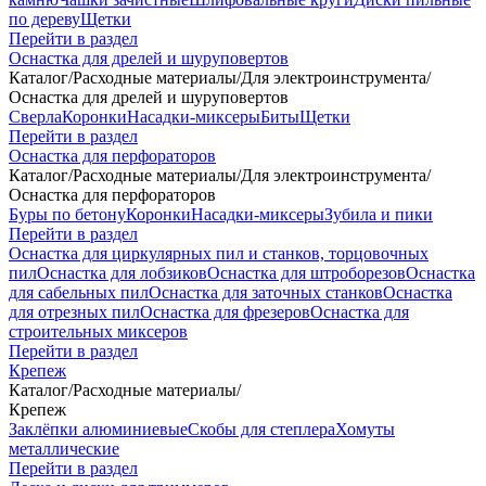
по дереву
Щетки
Перейти в раздел
Оснастка для дрелей и шуруповертов
Каталог
/
Расходные материалы
/
Для электроинструмента
/
Оснастка для дрелей и шуруповертов
Сверла
Коронки
Насадки-миксеры
Биты
Щетки
Перейти в раздел
Оснастка для перфораторов
Каталог
/
Расходные материалы
/
Для электроинструмента
/
Оснастка для перфораторов
Буры по бетону
Коронки
Насадки-миксеры
Зубила и пики
Перейти в раздел
Оснастка для циркулярных пил и станков, торцовочных
пил
Оснастка для лобзиков
Оснастка для штроборезов
Оснастка
для сабельных пил
Оснастка для заточных станков
Оснастка
для отрезных пил
Оснастка для фрезеров
Оснастка для
строительных миксеров
Перейти в раздел
Крепеж
Каталог
/
Расходные материалы
/
Крепеж
Заклёпки алюминиевые
Скобы для степлера
Хомуты
металлические
Перейти в раздел