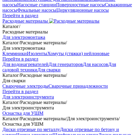
насосы
Насосные станции
Поверхностные насосы
Скважинные
насосы
Фекальные насосы
Циркуляционные насосы
Перейти в раздел
Расходные материалы
Каталог
/
Расходные материалы
Для электромонтажа
Каталог
/
Расходные материалы
/
Для электромонтажа
Клеммники
Изоленты
Хомуты (стяжки) нейлоновые
Перейти в раздел
Для водонагревателей
Для генераторов
Для насосов
Для
садовой техники
Для сварки
Каталог
/
Расходные материалы
/
Для сварки
Сварочные электроды
Сварочные принадлежности
Перейти в раздел
Для электроинструмента
Каталог
/
Расходные материалы
/
Для электроинструмента
Оснастка для УШМ
Каталог
/
Расходные материалы
/
Для электроинструмента
/
Оснастка для УШМ
Диски отрезные по металлу
Диски отрезные по бетону и
камню
Чашки зачистные
Шлифовальные круги
Диски пильные