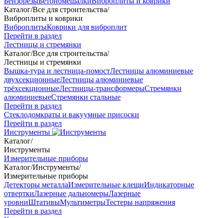
Бензорезы
Бетономешалки
Виброплиты и коврики
Каталог
/
Все для строительства
/
Виброплиты и коврики
Виброплиты
Коврики для виброплит
Перейти в раздел
Лестницы и стремянки
Каталог
/
Все для строительства
/
Лестницы и стремянки
Вышка-тура и лестница-помост
Лестницы алюминиевые
двухсекционные
Лестницы алюминиевые
трёхсекционные
Лестницы-трансформеры
Стремянки
алюминиевые
Стремянки стальные
Перейти в раздел
Стеклодомкраты и вакуумные присоски
Перейти в раздел
Инструменты
Каталог
/
Инструменты
Измерительные приборы
Каталог
/
Инструменты
/
Измерительные приборы
Детекторы металла
Измерительные клещи
Индикаторные
отвертки
Лазерные дальномеры
Лазерные
уровни
Штативы
Мультиметры
Тестеры напряжения
Перейти в раздел