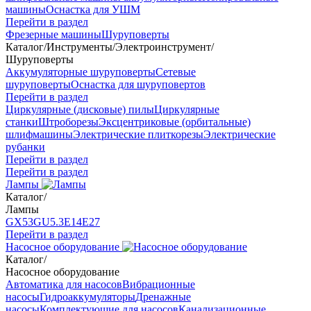
машины
Оснастка для УШМ
Перейти в раздел
Фрезерные машины
Шуруповерты
Каталог
/
Инструменты
/
Электроинструмент
/
Шуруповерты
Аккумуляторные шуруповерты
Сетевые
шуруповерты
Оснастка для шуруповертов
Перейти в раздел
Циркулярные (дисковые) пилы
Циркулярные
станки
Штроборезы
Эксцентриковые (орбитальные)
шлифмашины
Электрические плиткорезы
Электрические
рубанки
Перейти в раздел
Перейти в раздел
Лампы
Каталог
/
Лампы
GX53
GU5.3
Е14
Е27
Перейти в раздел
Насосное оборудование
Каталог
/
Насосное оборудование
Автоматика для насосов
Вибрационные
насосы
Гидроаккумуляторы
Дренажные
насосы
Комплектующие для насосов
Канализационные