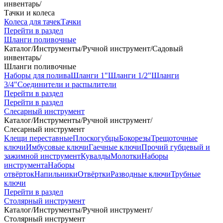
инвентарь
/
Тачки и колеса
Колеса для тачек
Тачки
Перейти в раздел
Шланги поливочные
Каталог
/
Инструменты
/
Ручной инструмент
/
Садовый
инвентарь
/
Шланги поливочные
Наборы для полива
Шланги 1"
Шланги 1/2"
Шланги
3/4"
Соединители и распылители
Перейти в раздел
Перейти в раздел
Слесарный инструмент
Каталог
/
Инструменты
/
Ручной инструмент
/
Слесарный инструмент
Клещи переставные
Плоскогубцы
Бокорезы
Трещоточные
ключи
Имбусовые ключи
Гаечные ключи
Прочий губцевый и
зажимной инструмент
Кувалды
Молотки
Наборы
инструмента
Наборы
отвёрток
Напильники
Отвёртки
Разводные ключи
Трубные
ключи
Перейти в раздел
Столярный инструмент
Каталог
/
Инструменты
/
Ручной инструмент
/
Столярный инструмент