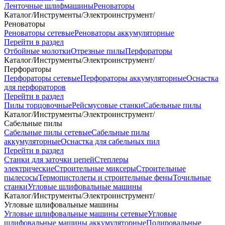
Ленточные шлифмашины
Реноваторы
Каталог
/
Инструменты
/
Электроинструмент
/
Реноваторы
Реноваторы сетевые
Реноваторы аккумуляторные
Перейти в раздел
Отбойные молотки
Отрезные пилы
Перфораторы
Каталог
/
Инструменты
/
Электроинструмент
/
Перфораторы
Перфораторы сетевые
Перфораторы аккумуляторные
Оснастка
для перфораторов
Перейти в раздел
Пилы торцовочные
Рейсмусовые станки
Сабельные пилы
Каталог
/
Инструменты
/
Электроинструмент
/
Сабельные пилы
Сабельные пилы сетевые
Сабельные пилы
аккумуляторные
Оснастка для сабельных пил
Перейти в раздел
Станки для заточки цепей
Степлеры
электрические
Строительные миксеры
Строительные
пылесосы
Термопистолеты и строительные фены
Точильные
станки
Угловые шлифовальные машины
Каталог
/
Инструменты
/
Электроинструмент
/
Угловые шлифовальные машины
Угловые шлифовальные машины сетевые
Угловые
шлифовальные машины аккумуляторные
Полировальные