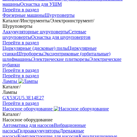
машины
Оснастка для УШМ
Перейти в раздел
Фрезерные машины
Шуруповерты
Каталог
/
Инструменты
/
Электроинструмент
/
Шуруповерты
Аккумуляторные шуруповерты
Сетевые
шуруповерты
Оснастка для шуруповертов
Перейти в раздел
Циркулярные (дисковые) пилы
Циркулярные
станки
Штроборезы
Эксцентриковые (орбитальные)
шлифмашины
Электрические плиткорезы
Электрические
рубанки
Перейти в раздел
Перейти в раздел
Лампы
Каталог
/
Лампы
GX53
GU5.3
Е14
Е27
Перейти в раздел
Насосное оборудование
Каталог
/
Насосное оборудование
Автоматика для насосов
Вибрационные
насосы
Гидроаккумуляторы
Дренажные
насосы
Комплектующие для насосов
Канализационные