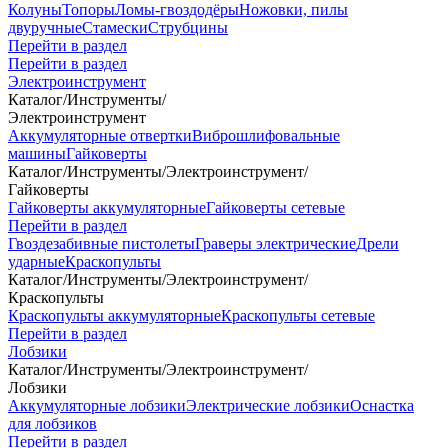
Колуны
Топоры
Ломы-гвоздодёры
Ножовки, пилы
двуручные
Стамески
Струбцины
Перейти в раздел
Перейти в раздел
Электроинструмент
Каталог
/
Инструменты
/
Электроинструмент
Аккумуляторные отвертки
Виброшлифовальные
машины
Гайковерты
Каталог
/
Инструменты
/
Электроинструмент
/
Гайковерты
Гайковерты аккумуляторные
Гайковерты сетевые
Перейти в раздел
Гвоздезабивные пистолеты
Граверы электрические
Дрели
ударные
Краскопульты
Каталог
/
Инструменты
/
Электроинструмент
/
Краскопульты
Краскопульты аккумуляторные
Краскопульты сетевые
Перейти в раздел
Лобзики
Каталог
/
Инструменты
/
Электроинструмент
/
Лобзики
Аккумуляторные лобзики
Электрические лобзики
Оснастка
для лобзиков
Перейти в раздел