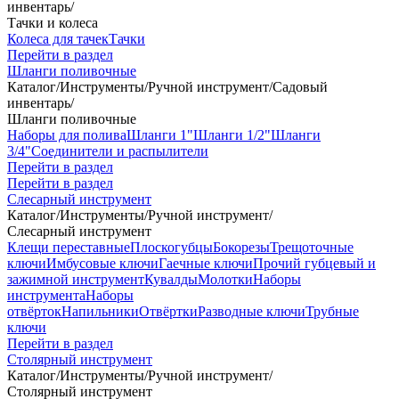
инвентарь
/
Тачки и колеса
Колеса для тачек
Тачки
Перейти в раздел
Шланги поливочные
Каталог
/
Инструменты
/
Ручной инструмент
/
Садовый
инвентарь
/
Шланги поливочные
Наборы для полива
Шланги 1"
Шланги 1/2"
Шланги
3/4"
Соединители и распылители
Перейти в раздел
Перейти в раздел
Слесарный инструмент
Каталог
/
Инструменты
/
Ручной инструмент
/
Слесарный инструмент
Клещи переставные
Плоскогубцы
Бокорезы
Трещоточные
ключи
Имбусовые ключи
Гаечные ключи
Прочий губцевый и
зажимной инструмент
Кувалды
Молотки
Наборы
инструмента
Наборы
отвёрток
Напильники
Отвёртки
Разводные ключи
Трубные
ключи
Перейти в раздел
Столярный инструмент
Каталог
/
Инструменты
/
Ручной инструмент
/
Столярный инструмент