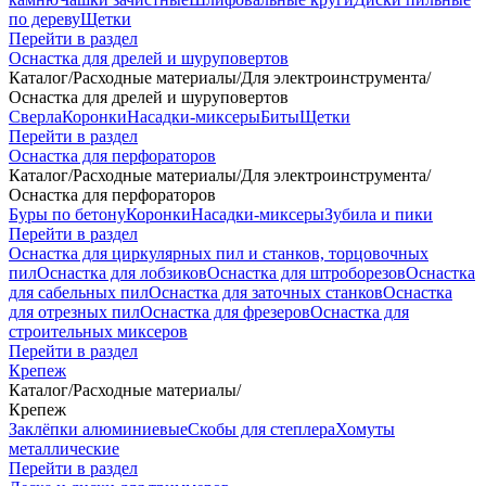
по дереву
Щетки
Перейти в раздел
Оснастка для дрелей и шуруповертов
Каталог
/
Расходные материалы
/
Для электроинструмента
/
Оснастка для дрелей и шуруповертов
Сверла
Коронки
Насадки-миксеры
Биты
Щетки
Перейти в раздел
Оснастка для перфораторов
Каталог
/
Расходные материалы
/
Для электроинструмента
/
Оснастка для перфораторов
Буры по бетону
Коронки
Насадки-миксеры
Зубила и пики
Перейти в раздел
Оснастка для циркулярных пил и станков, торцовочных
пил
Оснастка для лобзиков
Оснастка для штроборезов
Оснастка
для сабельных пил
Оснастка для заточных станков
Оснастка
для отрезных пил
Оснастка для фрезеров
Оснастка для
строительных миксеров
Перейти в раздел
Крепеж
Каталог
/
Расходные материалы
/
Крепеж
Заклёпки алюминиевые
Скобы для степлера
Хомуты
металлические
Перейти в раздел