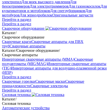
электропил
Для моек высокого давления
Для
бензотриммеров
Для электротриммеров
Для газонокосилок
Для
культиваторов и мотоблоков
Для снегоуборщиков
Для
мотобуров
Для зернодробилок
Оригинальные запчасти
Перейти в раздел
Перейти в раздел
Сварочное оборудование
Каталог
/
Сварочное оборудование
Сварочные краги
Сварочные аппараты для ПВХ
труб
Сварочные аппараты
Каталог
/
Сварочное оборудование
/
Сварочные аппараты
Инверторные сварочные аппараты (ММА)
Сварочные
полуавтоматы (MIG/MAG)
Инверторные сварочные аппараты
(TIG)
Инверторные аппараты для воздушно-плазменной резки
(ИПР)
Перейти в раздел
Сварочные горелки
Сварочные маски
Сварочные
принадлежности
Сварочные электроды
Перейти в раздел
Силовая техника
Каталог
/
Силовая техника
Автоматические устройства