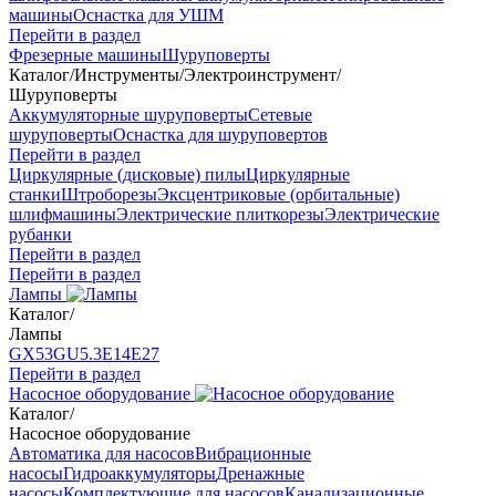
машины
Оснастка для УШМ
Перейти в раздел
Фрезерные машины
Шуруповерты
Каталог
/
Инструменты
/
Электроинструмент
/
Шуруповерты
Аккумуляторные шуруповерты
Сетевые
шуруповерты
Оснастка для шуруповертов
Перейти в раздел
Циркулярные (дисковые) пилы
Циркулярные
станки
Штроборезы
Эксцентриковые (орбитальные)
шлифмашины
Электрические плиткорезы
Электрические
рубанки
Перейти в раздел
Перейти в раздел
Лампы
Каталог
/
Лампы
GX53
GU5.3
Е14
Е27
Перейти в раздел
Насосное оборудование
Каталог
/
Насосное оборудование
Автоматика для насосов
Вибрационные
насосы
Гидроаккумуляторы
Дренажные
насосы
Комплектующие для насосов
Канализационные