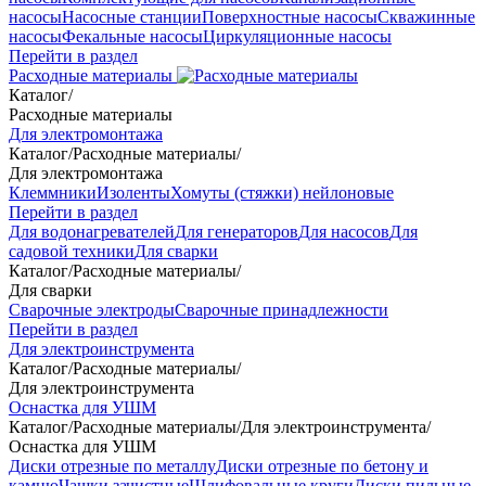
насосы
Насосные станции
Поверхностные насосы
Скважинные
насосы
Фекальные насосы
Циркуляционные насосы
Перейти в раздел
Расходные материалы
Каталог
/
Расходные материалы
Для электромонтажа
Каталог
/
Расходные материалы
/
Для электромонтажа
Клеммники
Изоленты
Хомуты (стяжки) нейлоновые
Перейти в раздел
Для водонагревателей
Для генераторов
Для насосов
Для
садовой техники
Для сварки
Каталог
/
Расходные материалы
/
Для сварки
Сварочные электроды
Сварочные принадлежности
Перейти в раздел
Для электроинструмента
Каталог
/
Расходные материалы
/
Для электроинструмента
Оснастка для УШМ
Каталог
/
Расходные материалы
/
Для электроинструмента
/
Оснастка для УШМ
Диски отрезные по металлу
Диски отрезные по бетону и
камню
Чашки зачистные
Шлифовальные круги
Диски пильные