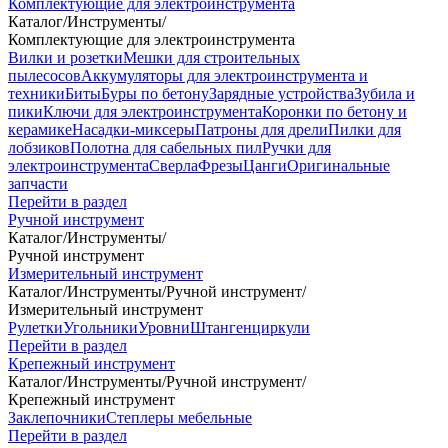
Комплектующие для электроинструмента
Каталог
/
Инструменты
/
Комплектующие для электроинструмента
Вилки и розетки
Мешки для строительных
пылесосов
Аккумуляторы для электроинструмента и
техники
Биты
Буры по бетону
Зарядные устройства
Зубила и
пики
Ключи для электроинструмента
Коронки по бетону и
керамике
Насадки-миксеры
Патроны для дрели
Пилки для
лобзиков
Полотна для сабельных пил
Ручки для
электроинструмента
Сверла
Фрезы
Цанги
Оригинальные
запчасти
Перейти в раздел
Ручной инструмент
Каталог
/
Инструменты
/
Ручной инструмент
Измерительный инструмент
Каталог
/
Инструменты
/
Ручной инструмент
/
Измерительный инструмент
Рулетки
Угольники
Уровни
Штангенциркули
Перейти в раздел
Крепежный инструмент
Каталог
/
Инструменты
/
Ручной инструмент
/
Крепежный инструмент
Заклепочники
Степлеры мебельные
Перейти в раздел