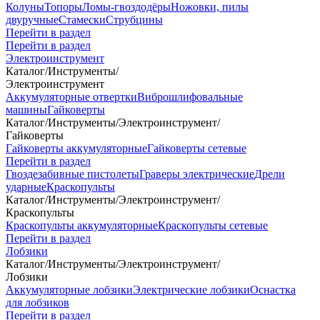
Колуны
Топоры
Ломы-гвоздодёры
Ножовки, пилы
двуручные
Стамески
Струбцины
Перейти в раздел
Перейти в раздел
Электроинструмент
Каталог
/
Инструменты
/
Электроинструмент
Аккумуляторные отвертки
Виброшлифовальные
машины
Гайковерты
Каталог
/
Инструменты
/
Электроинструмент
/
Гайковерты
Гайковерты аккумуляторные
Гайковерты сетевые
Перейти в раздел
Гвоздезабивные пистолеты
Граверы электрические
Дрели
ударные
Краскопульты
Каталог
/
Инструменты
/
Электроинструмент
/
Краскопульты
Краскопульты аккумуляторные
Краскопульты сетевые
Перейти в раздел
Лобзики
Каталог
/
Инструменты
/
Электроинструмент
/
Лобзики
Аккумуляторные лобзики
Электрические лобзики
Оснастка
для лобзиков
Перейти в раздел