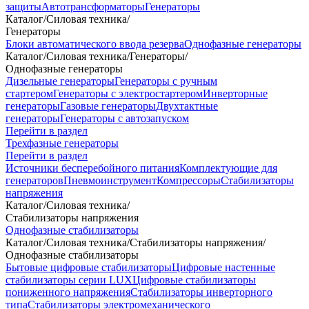
защиты
Автотрансформаторы
Генераторы
Каталог
/
Силовая техника
/
Генераторы
Блоки автоматического ввода резерва
Однофазные генераторы
Каталог
/
Силовая техника
/
Генераторы
/
Однофазные генераторы
Дизельные генераторы
Генераторы с ручным
стартером
Генераторы с электростартером
Инверторные
генераторы
Газовые генераторы
Двухтактные
генераторы
Генераторы с автозапуском
Перейти в раздел
Трехфазные генераторы
Перейти в раздел
Источники бесперебойного питания
Комплектующие для
генераторов
Пневмоинструмент
Компрессоры
Стабилизаторы
напряжения
Каталог
/
Силовая техника
/
Стабилизаторы напряжения
Однофазные стабилизаторы
Каталог
/
Силовая техника
/
Стабилизаторы напряжения
/
Однофазные стабилизаторы
Бытовые цифровые стабилизаторы
Цифровые настенные
стабилизаторы серии LUX
Цифровые стабилизаторы
пониженного напряжения
Стабилизаторы инверторного
типа
Стабилизаторы электромеханического