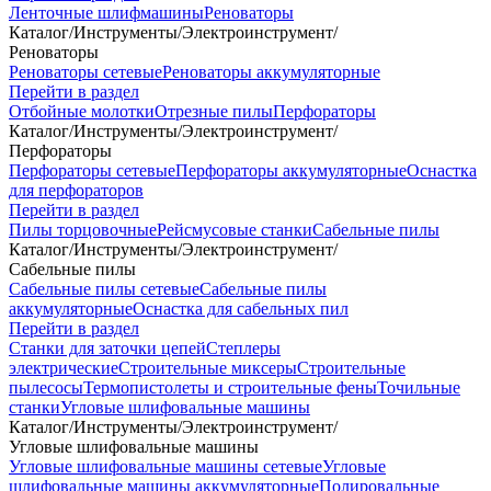
Ленточные шлифмашины
Реноваторы
Каталог
/
Инструменты
/
Электроинструмент
/
Реноваторы
Реноваторы сетевые
Реноваторы аккумуляторные
Перейти в раздел
Отбойные молотки
Отрезные пилы
Перфораторы
Каталог
/
Инструменты
/
Электроинструмент
/
Перфораторы
Перфораторы сетевые
Перфораторы аккумуляторные
Оснастка
для перфораторов
Перейти в раздел
Пилы торцовочные
Рейсмусовые станки
Сабельные пилы
Каталог
/
Инструменты
/
Электроинструмент
/
Сабельные пилы
Сабельные пилы сетевые
Сабельные пилы
аккумуляторные
Оснастка для сабельных пил
Перейти в раздел
Станки для заточки цепей
Степлеры
электрические
Строительные миксеры
Строительные
пылесосы
Термопистолеты и строительные фены
Точильные
станки
Угловые шлифовальные машины
Каталог
/
Инструменты
/
Электроинструмент
/
Угловые шлифовальные машины
Угловые шлифовальные машины сетевые
Угловые
шлифовальные машины аккумуляторные
Полировальные