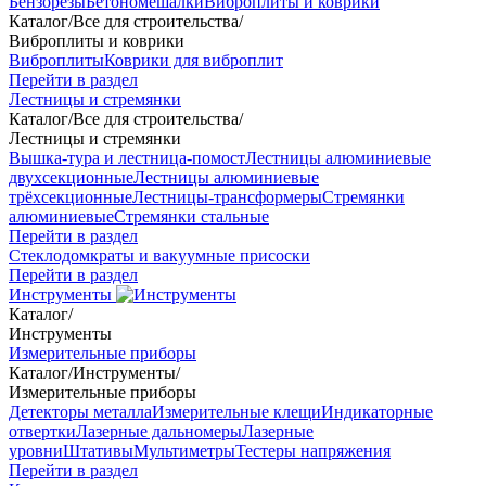
Бензорезы
Бетономешалки
Виброплиты и коврики
Каталог
/
Все для строительства
/
Виброплиты и коврики
Виброплиты
Коврики для виброплит
Перейти в раздел
Лестницы и стремянки
Каталог
/
Все для строительства
/
Лестницы и стремянки
Вышка-тура и лестница-помост
Лестницы алюминиевые
двухсекционные
Лестницы алюминиевые
трёхсекционные
Лестницы-трансформеры
Стремянки
алюминиевые
Стремянки стальные
Перейти в раздел
Стеклодомкраты и вакуумные присоски
Перейти в раздел
Инструменты
Каталог
/
Инструменты
Измерительные приборы
Каталог
/
Инструменты
/
Измерительные приборы
Детекторы металла
Измерительные клещи
Индикаторные
отвертки
Лазерные дальномеры
Лазерные
уровни
Штативы
Мультиметры
Тестеры напряжения
Перейти в раздел