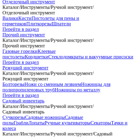
Отделочный инструмент
Каталог
/
Инструменты
/
Ручной инструмент
/
Отделочный инструмент
Валики
Кисти
Пистолеты для пены и
герметиков
Плиткорезы
Шпатели
Перейти в раздел
Прочий инструмент
Каталог
/
Инструменты
/
Ручной инструмент
/
Прочий инструмент
Газовые горелки
Клеевые
пистолеты
Кордщетки
Стеклодомкраты и вакуумные присоски
Перейти в раздел
Режущий инструмент
Каталог
/
Инструменты
/
Ручной инструмент
/
Режущий инструмент
Болторезы
Ножи со сменным лезвием
Ножницы для
полипропиленовых труб
Ножницы по металлу
Перейти в раздел
Садовый инвентарь
Каталог
/
Инструменты
/
Ручной инструмент
/
Садовый инвентарь
Сучкорезы
Садовые ножницы
Садовые
пилы
Грабли
Лопаты
Ручные культиваторы
Секаторы
Тачки и
колеса
Каталог
/
Инструменты
/
Ручной инструмент
/
Садовый