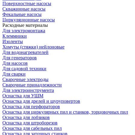
Поверхностные насосы
Скважинные насосы
Фекальные насосы
Циркуляционные насосы
Расходные материалы
Для электромонтажа
Клеммники
Изоленты
Хомуты (стяжки) нейлоновые
Для водонагревателей
Для генераторов
Для насосов
Для садовой техники
Для сварки
Сварочные электроды
Сварочные принадлежности
Для электроинструмента
Оснастка для УШМ
Оснастка для дрелей и шуруповертов
Оснастка для перфораторов
Оснастка для циркулярных пил и станков, торцовочных пил
Оснастка для лобзиков
Оснастка для штроборезов
Оснастка для сабельных пил
Оснастка для заточных станков