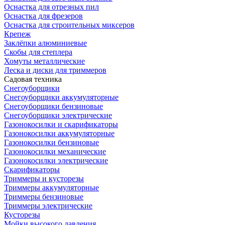
Оснастка для отрезных пил
Оснастка для фрезеров
Оснастка для строительных миксеров
Крепеж
Заклёпки алюминиевые
Скобы для степлера
Хомуты металлические
Леска и диски для триммеров
Садовая техника
Снегоуборщики
Снегоуборщики аккумуляторные
Снегоуборщики бензиновые
Снегоуборщики электрические
Газонокосилки и скарификаторы
Газонокосилки аккумуляторные
Газонокосилки бензиновые
Газонокосилки механические
Газонокосилки электрические
Скарификаторы
Триммеры и кусторезы
Триммеры аккумуляторные
Триммеры бензиновые
Триммеры электрические
Кусторезы
Мойки высокого давления