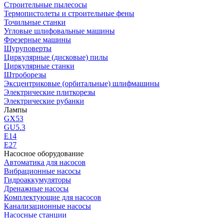
Строительные пылесосы
Термопистолеты и строительные фены
Точильные станки
Угловые шлифовальные машины
Фрезерные машины
Шуруповерты
Циркулярные (дисковые) пилы
Циркулярные станки
Штроборезы
Эксцентриковые (орбитальные) шлифмашины
Электрические плиткорезы
Электрические рубанки
Лампы
GX53
GU5.3
Е14
Е27
Насосное оборудование
Автоматика для насосов
Вибрационные насосы
Гидроаккумуляторы
Дренажные насосы
Комплектующие для насосов
Канализационные насосы
Насосные станции