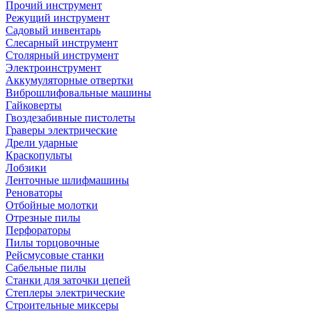
Прочий инструмент
Режущий инструмент
Садовый инвентарь
Слесарный инструмент
Столярный инструмент
Электроинструмент
Аккумуляторные отвертки
Виброшлифовальные машины
Гайковерты
Гвоздезабивные пистолеты
Граверы электрические
Дрели ударные
Краскопульты
Лобзики
Ленточные шлифмашины
Реноваторы
Отбойные молотки
Отрезные пилы
Перфораторы
Пилы торцовочные
Рейсмусовые станки
Сабельные пилы
Станки для заточки цепей
Степлеры электрические
Строительные миксеры