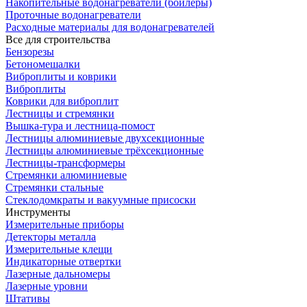
Накопительные водонагреватели (бойлеры)
Проточные водонагреватели
Расходные материалы для водонагревателей
Все для строительства
Бензорезы
Бетономешалки
Виброплиты и коврики
Виброплиты
Коврики для виброплит
Лестницы и стремянки
Вышка-тура и лестница-помост
Лестницы алюминиевые двухсекционные
Лестницы алюминиевые трёхсекционные
Лестницы-трансформеры
Стремянки алюминиевые
Стремянки стальные
Стеклодомкраты и вакуумные присоски
Инструменты
Измерительные приборы
Детекторы металла
Измерительные клещи
Индикаторные отвертки
Лазерные дальномеры
Лазерные уровни
Штативы