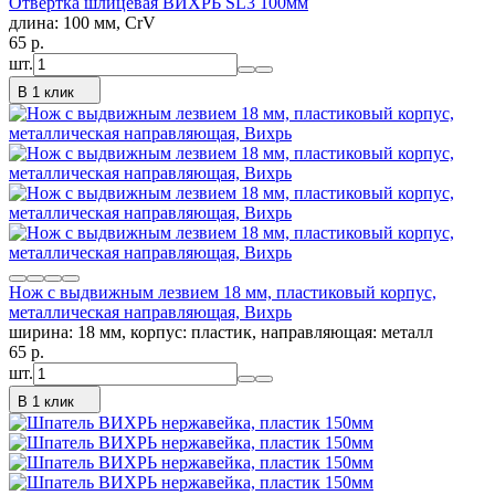
Отвёртка шлицевая ВИХРЬ SL3 100мм
длина: 100 мм, CrV
65
p.
шт.
В 1 клик
Нож с выдвижным лезвием 18 мм, пластиковый корпус,
металлическая направляющая, Вихрь
ширина: 18 мм, корпус: пластик, направляющая: металл
65
p.
шт.
В 1 клик