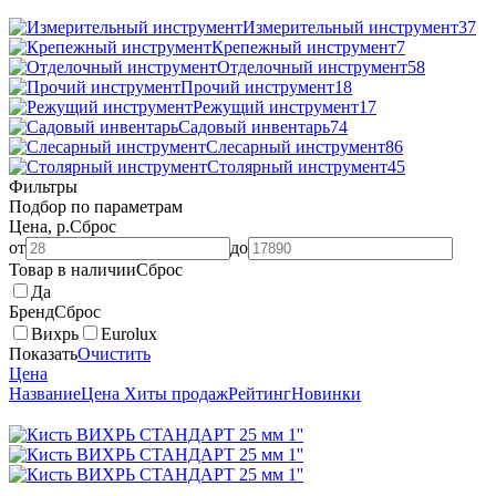
Измерительный инструмент
37
Крепежный инструмент
7
Отделочный инструмент
58
Прочий инструмент
18
Режущий инструмент
17
Садовый инвентарь
74
Слесарный инструмент
86
Столярный инструмент
45
Фильтры
Подбор по параметрам
Цена, р.
Сброс
от
до
Товар в наличии
Сброс
Да
Бренд
Сброс
Вихрь
Eurolux
Показать
Очистить
Цена
Название
Цена
Хиты продаж
Рейтинг
Новинки