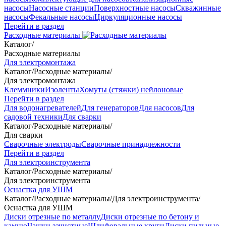
насосы
Насосные станции
Поверхностные насосы
Скважинные
насосы
Фекальные насосы
Циркуляционные насосы
Перейти в раздел
Расходные материалы
Каталог
/
Расходные материалы
Для электромонтажа
Каталог
/
Расходные материалы
/
Для электромонтажа
Клеммники
Изоленты
Хомуты (стяжки) нейлоновые
Перейти в раздел
Для водонагревателей
Для генераторов
Для насосов
Для
садовой техники
Для сварки
Каталог
/
Расходные материалы
/
Для сварки
Сварочные электроды
Сварочные принадлежности
Перейти в раздел
Для электроинструмента
Каталог
/
Расходные материалы
/
Для электроинструмента
Оснастка для УШМ
Каталог
/
Расходные материалы
/
Для электроинструмента
/
Оснастка для УШМ
Диски отрезные по металлу
Диски отрезные по бетону и
камню
Чашки зачистные
Шлифовальные круги
Диски пильные