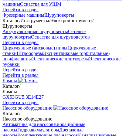
машины
Оснастка для УШМ
Перейти в раздел
Фрезерные машины
Шуруповерты
Каталог
/
Инструменты
/
Электроинструмент
/
Шуруповерты
Аккумуляторные шуруповерты
Сетевые
шуруповерты
Оснастка для шуруповертов
Перейти в раздел
Циркулярные (дисковые) пилы
Циркулярные
станки
Штроборезы
Эксцентриковые (орбитальные)
шлифмашины
Электрические плиткорезы
Электрические
рубанки
Перейти в раздел
Перейти в раздел
Лампы
Каталог
/
Лампы
GX53
GU5.3
Е14
Е27
Перейти в раздел
Насосное оборудование
Каталог
/
Насосное оборудование
Автоматика для насосов
Вибрационные
насосы
Гидроаккумуляторы
Дренажные
насосы
Комплектующие для насосов
Канализационные