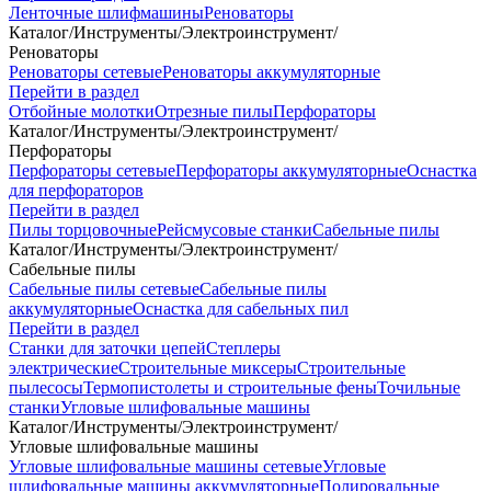
Ленточные шлифмашины
Реноваторы
Каталог
/
Инструменты
/
Электроинструмент
/
Реноваторы
Реноваторы сетевые
Реноваторы аккумуляторные
Перейти в раздел
Отбойные молотки
Отрезные пилы
Перфораторы
Каталог
/
Инструменты
/
Электроинструмент
/
Перфораторы
Перфораторы сетевые
Перфораторы аккумуляторные
Оснастка
для перфораторов
Перейти в раздел
Пилы торцовочные
Рейсмусовые станки
Сабельные пилы
Каталог
/
Инструменты
/
Электроинструмент
/
Сабельные пилы
Сабельные пилы сетевые
Сабельные пилы
аккумуляторные
Оснастка для сабельных пил
Перейти в раздел
Станки для заточки цепей
Степлеры
электрические
Строительные миксеры
Строительные
пылесосы
Термопистолеты и строительные фены
Точильные
станки
Угловые шлифовальные машины
Каталог
/
Инструменты
/
Электроинструмент
/
Угловые шлифовальные машины
Угловые шлифовальные машины сетевые
Угловые
шлифовальные машины аккумуляторные
Полировальные