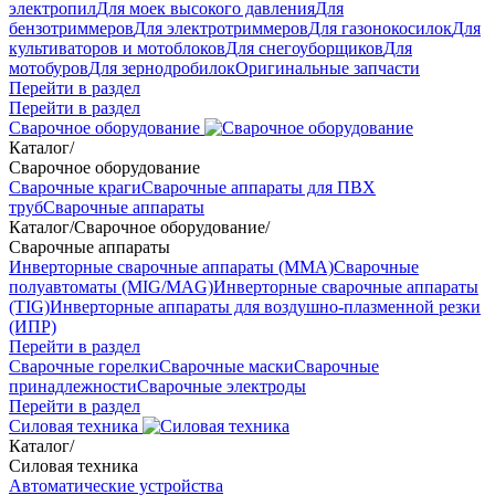
электропил
Для моек высокого давления
Для
бензотриммеров
Для электротриммеров
Для газонокосилок
Для
культиваторов и мотоблоков
Для снегоуборщиков
Для
мотобуров
Для зернодробилок
Оригинальные запчасти
Перейти в раздел
Перейти в раздел
Сварочное оборудование
Каталог
/
Сварочное оборудование
Сварочные краги
Сварочные аппараты для ПВХ
труб
Сварочные аппараты
Каталог
/
Сварочное оборудование
/
Сварочные аппараты
Инверторные сварочные аппараты (ММА)
Сварочные
полуавтоматы (MIG/MAG)
Инверторные сварочные аппараты
(TIG)
Инверторные аппараты для воздушно-плазменной резки
(ИПР)
Перейти в раздел
Сварочные горелки
Сварочные маски
Сварочные
принадлежности
Сварочные электроды
Перейти в раздел
Силовая техника
Каталог
/
Силовая техника
Автоматические устройства