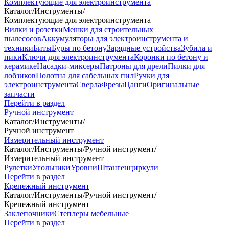
Комплектующие для электроинструмента
Каталог
/
Инструменты
/
Комплектующие для электроинструмента
Вилки и розетки
Мешки для строительных
пылесосов
Аккумуляторы для электроинструмента и
техники
Биты
Буры по бетону
Зарядные устройства
Зубила и
пики
Ключи для электроинструмента
Коронки по бетону и
керамике
Насадки-миксеры
Патроны для дрели
Пилки для
лобзиков
Полотна для сабельных пил
Ручки для
электроинструмента
Сверла
Фрезы
Цанги
Оригинальные
запчасти
Перейти в раздел
Ручной инструмент
Каталог
/
Инструменты
/
Ручной инструмент
Измерительный инструмент
Каталог
/
Инструменты
/
Ручной инструмент
/
Измерительный инструмент
Рулетки
Угольники
Уровни
Штангенциркули
Перейти в раздел
Крепежный инструмент
Каталог
/
Инструменты
/
Ручной инструмент
/
Крепежный инструмент
Заклепочники
Степлеры мебельные
Перейти в раздел