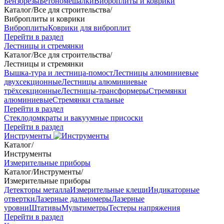
Бензорезы
Бетономешалки
Виброплиты и коврики
Каталог
/
Все для строительства
/
Виброплиты и коврики
Виброплиты
Коврики для виброплит
Перейти в раздел
Лестницы и стремянки
Каталог
/
Все для строительства
/
Лестницы и стремянки
Вышка-тура и лестница-помост
Лестницы алюминиевые
двухсекционные
Лестницы алюминиевые
трёхсекционные
Лестницы-трансформеры
Стремянки
алюминиевые
Стремянки стальные
Перейти в раздел
Стеклодомкраты и вакуумные присоски
Перейти в раздел
Инструменты
Каталог
/
Инструменты
Измерительные приборы
Каталог
/
Инструменты
/
Измерительные приборы
Детекторы металла
Измерительные клещи
Индикаторные
отвертки
Лазерные дальномеры
Лазерные
уровни
Штативы
Мультиметры
Тестеры напряжения
Перейти в раздел