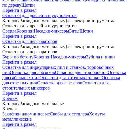
по дереву
Щетки
Перейти в раздел
Оснастка для дрелей и шуруповертов
Каталог
/
Расходные материалы
/
Для электроинструмента
/
Оснастка для дрелей и шуруповертов
Сверла
Коронки
Насадки-миксеры
Биты
Щетки
Перейти в раздел
Оснастка для перфораторов
Каталог
/
Расходные материалы
/
Для электроинструмента
/
Оснастка для перфораторов
Буры по бетону
Коронки
Насадки-миксеры
Зубила и пики
Перейти в раздел
Оснастка для циркулярных пил и станков, торцовочных
пил
Оснастка для лобзиков
Оснастка для штроборезов
Оснастка
для сабельных пил
Оснастка для заточных станков
Оснастка
для отрезных пил
Оснастка для фрезеров
Оснастка для
строительных миксеров
Перейти в раздел
Крепеж
Каталог
/
Расходные материалы
/
Крепеж
Заклёпки алюминиевые
Скобы для степлера
Хомуты
металлические
Перейти в раздел