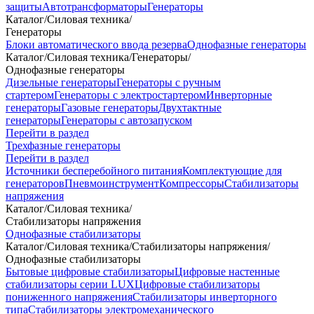
защиты
Автотрансформаторы
Генераторы
Каталог
/
Силовая техника
/
Генераторы
Блоки автоматического ввода резерва
Однофазные генераторы
Каталог
/
Силовая техника
/
Генераторы
/
Однофазные генераторы
Дизельные генераторы
Генераторы с ручным
стартером
Генераторы с электростартером
Инверторные
генераторы
Газовые генераторы
Двухтактные
генераторы
Генераторы с автозапуском
Перейти в раздел
Трехфазные генераторы
Перейти в раздел
Источники бесперебойного питания
Комплектующие для
генераторов
Пневмоинструмент
Компрессоры
Стабилизаторы
напряжения
Каталог
/
Силовая техника
/
Стабилизаторы напряжения
Однофазные стабилизаторы
Каталог
/
Силовая техника
/
Стабилизаторы напряжения
/
Однофазные стабилизаторы
Бытовые цифровые стабилизаторы
Цифровые настенные
стабилизаторы серии LUX
Цифровые стабилизаторы
пониженного напряжения
Стабилизаторы инверторного
типа
Стабилизаторы электромеханического