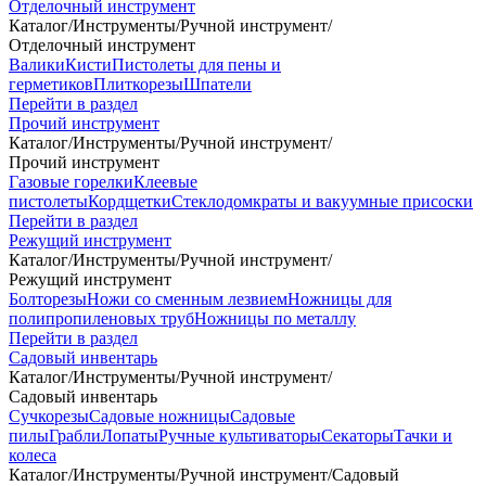
Отделочный инструмент
Каталог
/
Инструменты
/
Ручной инструмент
/
Отделочный инструмент
Валики
Кисти
Пистолеты для пены и
герметиков
Плиткорезы
Шпатели
Перейти в раздел
Прочий инструмент
Каталог
/
Инструменты
/
Ручной инструмент
/
Прочий инструмент
Газовые горелки
Клеевые
пистолеты
Кордщетки
Стеклодомкраты и вакуумные присоски
Перейти в раздел
Режущий инструмент
Каталог
/
Инструменты
/
Ручной инструмент
/
Режущий инструмент
Болторезы
Ножи со сменным лезвием
Ножницы для
полипропиленовых труб
Ножницы по металлу
Перейти в раздел
Садовый инвентарь
Каталог
/
Инструменты
/
Ручной инструмент
/
Садовый инвентарь
Сучкорезы
Садовые ножницы
Садовые
пилы
Грабли
Лопаты
Ручные культиваторы
Секаторы
Тачки и
колеса
Каталог
/
Инструменты
/
Ручной инструмент
/
Садовый