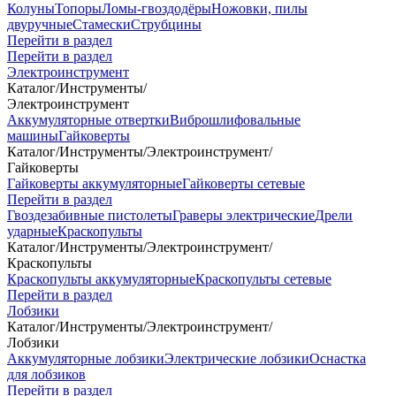
Колуны
Топоры
Ломы-гвоздодёры
Ножовки, пилы
двуручные
Стамески
Струбцины
Перейти в раздел
Перейти в раздел
Электроинструмент
Каталог
/
Инструменты
/
Электроинструмент
Аккумуляторные отвертки
Виброшлифовальные
машины
Гайковерты
Каталог
/
Инструменты
/
Электроинструмент
/
Гайковерты
Гайковерты аккумуляторные
Гайковерты сетевые
Перейти в раздел
Гвоздезабивные пистолеты
Граверы электрические
Дрели
ударные
Краскопульты
Каталог
/
Инструменты
/
Электроинструмент
/
Краскопульты
Краскопульты аккумуляторные
Краскопульты сетевые
Перейти в раздел
Лобзики
Каталог
/
Инструменты
/
Электроинструмент
/
Лобзики
Аккумуляторные лобзики
Электрические лобзики
Оснастка
для лобзиков
Перейти в раздел