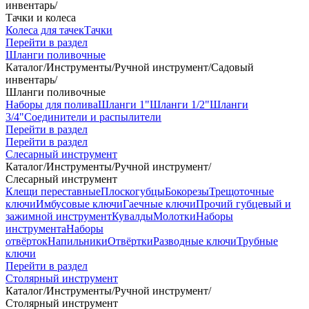
инвентарь
/
Тачки и колеса
Колеса для тачек
Тачки
Перейти в раздел
Шланги поливочные
Каталог
/
Инструменты
/
Ручной инструмент
/
Садовый
инвентарь
/
Шланги поливочные
Наборы для полива
Шланги 1"
Шланги 1/2"
Шланги
3/4"
Соединители и распылители
Перейти в раздел
Перейти в раздел
Слесарный инструмент
Каталог
/
Инструменты
/
Ручной инструмент
/
Слесарный инструмент
Клещи переставные
Плоскогубцы
Бокорезы
Трещоточные
ключи
Имбусовые ключи
Гаечные ключи
Прочий губцевый и
зажимной инструмент
Кувалды
Молотки
Наборы
инструмента
Наборы
отвёрток
Напильники
Отвёртки
Разводные ключи
Трубные
ключи
Перейти в раздел
Столярный инструмент
Каталог
/
Инструменты
/
Ручной инструмент
/
Столярный инструмент