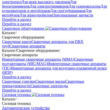
электропил
Для моек высокого давления
Для
бензотриммеров
Для электротриммеров
Для газонокосилок
Для
культиваторов и мотоблоков
Для снегоуборщиков
Для
мотобуров
Для зернодробилок
Оригинальные запчасти
Перейти в раздел
Перейти в раздел
Сварочное оборудование
Каталог
/
Сварочное оборудование
Сварочные краги
Сварочные аппараты для ПВХ
труб
Сварочные аппараты
Каталог
/
Сварочное оборудование
/
Сварочные аппараты
Инверторные сварочные аппараты (ММА)
Сварочные
полуавтоматы (MIG/MAG)
Инверторные сварочные аппараты
(TIG)
Инверторные аппараты для воздушно-плазменной резки
(ИПР)
Перейти в раздел
Сварочные горелки
Сварочные маски
Сварочные
принадлежности
Сварочные электроды
Перейти в раздел
Силовая техника
Каталог
/
Силовая техника
Автоматические устройства