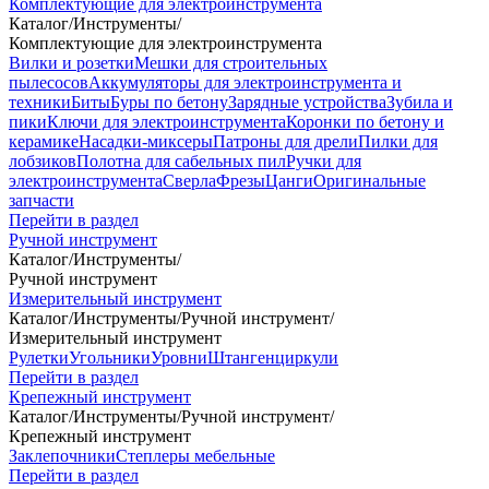
Комплектующие для электроинструмента
Каталог
/
Инструменты
/
Комплектующие для электроинструмента
Вилки и розетки
Мешки для строительных
пылесосов
Аккумуляторы для электроинструмента и
техники
Биты
Буры по бетону
Зарядные устройства
Зубила и
пики
Ключи для электроинструмента
Коронки по бетону и
керамике
Насадки-миксеры
Патроны для дрели
Пилки для
лобзиков
Полотна для сабельных пил
Ручки для
электроинструмента
Сверла
Фрезы
Цанги
Оригинальные
запчасти
Перейти в раздел
Ручной инструмент
Каталог
/
Инструменты
/
Ручной инструмент
Измерительный инструмент
Каталог
/
Инструменты
/
Ручной инструмент
/
Измерительный инструмент
Рулетки
Угольники
Уровни
Штангенциркули
Перейти в раздел
Крепежный инструмент
Каталог
/
Инструменты
/
Ручной инструмент
/
Крепежный инструмент
Заклепочники
Степлеры мебельные
Перейти в раздел