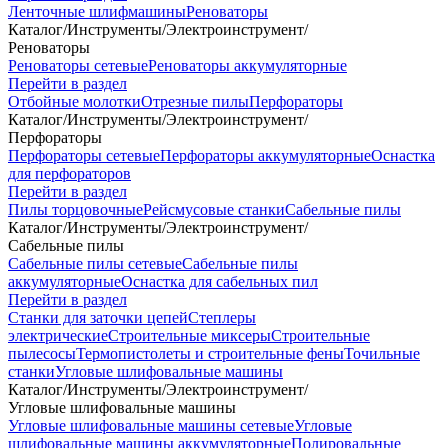
Ленточные шлифмашины
Реноваторы
Каталог
/
Инструменты
/
Электроинструмент
/
Реноваторы
Реноваторы сетевые
Реноваторы аккумуляторные
Перейти в раздел
Отбойные молотки
Отрезные пилы
Перфораторы
Каталог
/
Инструменты
/
Электроинструмент
/
Перфораторы
Перфораторы сетевые
Перфораторы аккумуляторные
Оснастка
для перфораторов
Перейти в раздел
Пилы торцовочные
Рейсмусовые станки
Сабельные пилы
Каталог
/
Инструменты
/
Электроинструмент
/
Сабельные пилы
Сабельные пилы сетевые
Сабельные пилы
аккумуляторные
Оснастка для сабельных пил
Перейти в раздел
Станки для заточки цепей
Степлеры
электрические
Строительные миксеры
Строительные
пылесосы
Термопистолеты и строительные фены
Точильные
станки
Угловые шлифовальные машины
Каталог
/
Инструменты
/
Электроинструмент
/
Угловые шлифовальные машины
Угловые шлифовальные машины сетевые
Угловые
шлифовальные машины аккумуляторные
Полировальные