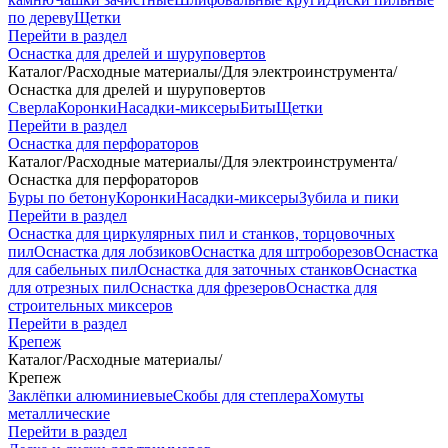
по дереву
Щетки
Перейти в раздел
Оснастка для дрелей и шуруповертов
Каталог
/
Расходные материалы
/
Для электроинструмента
/
Оснастка для дрелей и шуруповертов
Сверла
Коронки
Насадки-миксеры
Биты
Щетки
Перейти в раздел
Оснастка для перфораторов
Каталог
/
Расходные материалы
/
Для электроинструмента
/
Оснастка для перфораторов
Буры по бетону
Коронки
Насадки-миксеры
Зубила и пики
Перейти в раздел
Оснастка для циркулярных пил и станков, торцовочных
пил
Оснастка для лобзиков
Оснастка для штроборезов
Оснастка
для сабельных пил
Оснастка для заточных станков
Оснастка
для отрезных пил
Оснастка для фрезеров
Оснастка для
строительных миксеров
Перейти в раздел
Крепеж
Каталог
/
Расходные материалы
/
Крепеж
Заклёпки алюминиевые
Скобы для степлера
Хомуты
металлические
Перейти в раздел