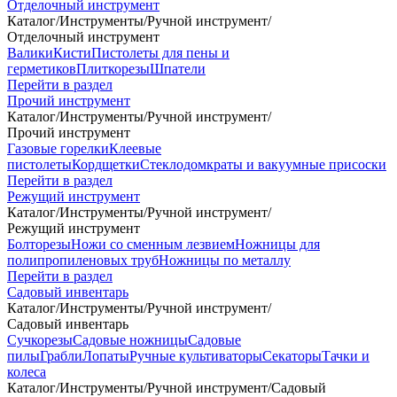
Отделочный инструмент
Каталог
/
Инструменты
/
Ручной инструмент
/
Отделочный инструмент
Валики
Кисти
Пистолеты для пены и
герметиков
Плиткорезы
Шпатели
Перейти в раздел
Прочий инструмент
Каталог
/
Инструменты
/
Ручной инструмент
/
Прочий инструмент
Газовые горелки
Клеевые
пистолеты
Кордщетки
Стеклодомкраты и вакуумные присоски
Перейти в раздел
Режущий инструмент
Каталог
/
Инструменты
/
Ручной инструмент
/
Режущий инструмент
Болторезы
Ножи со сменным лезвием
Ножницы для
полипропиленовых труб
Ножницы по металлу
Перейти в раздел
Садовый инвентарь
Каталог
/
Инструменты
/
Ручной инструмент
/
Садовый инвентарь
Сучкорезы
Садовые ножницы
Садовые
пилы
Грабли
Лопаты
Ручные культиваторы
Секаторы
Тачки и
колеса
Каталог
/
Инструменты
/
Ручной инструмент
/
Садовый