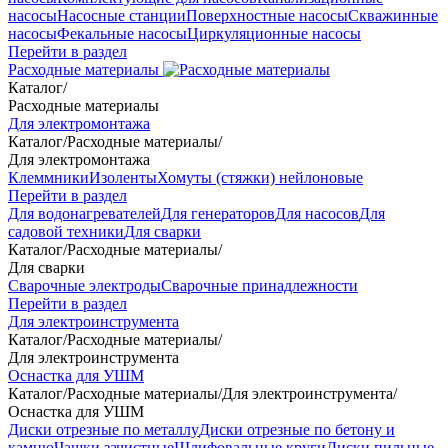
насосы
Насосные станции
Поверхностные насосы
Скважинные
насосы
Фекальные насосы
Циркуляционные насосы
Перейти в раздел
Расходные материалы
Каталог
/
Расходные материалы
Для электромонтажа
Каталог
/
Расходные материалы
/
Для электромонтажа
Клеммники
Изоленты
Хомуты (стяжки) нейлоновые
Перейти в раздел
Для водонагревателей
Для генераторов
Для насосов
Для
садовой техники
Для сварки
Каталог
/
Расходные материалы
/
Для сварки
Сварочные электроды
Сварочные принадлежности
Перейти в раздел
Для электроинструмента
Каталог
/
Расходные материалы
/
Для электроинструмента
Оснастка для УШМ
Каталог
/
Расходные материалы
/
Для электроинструмента
/
Оснастка для УШМ
Диски отрезные по металлу
Диски отрезные по бетону и
камню
Чашки зачистные
Шлифовальные круги
Диски пильные