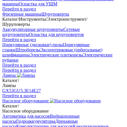
машины
Оснастка для УШМ
Перейти в раздел
Фрезерные машины
Шуруповерты
Каталог
/
Инструменты
/
Электроинструмент
/
Шуруповерты
Аккумуляторные шуруповерты
Сетевые
шуруповерты
Оснастка для шуруповертов
Перейти в раздел
Циркулярные (дисковые) пилы
Циркулярные
станки
Штроборезы
Эксцентриковые (орбитальные)
шлифмашины
Электрические плиткорезы
Электрические
рубанки
Перейти в раздел
Перейти в раздел
Лампы
Каталог
/
Лампы
GX53
GU5.3
Е14
Е27
Перейти в раздел
Насосное оборудование
Каталог
/
Насосное оборудование
Автоматика для насосов
Вибрационные
насосы
Гидроаккумуляторы
Дренажные
насосы
Комплектующие для насосов
Канализационные