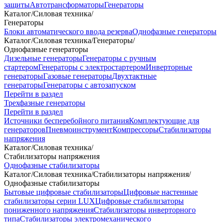
защиты
Автотрансформаторы
Генераторы
Каталог
/
Силовая техника
/
Генераторы
Блоки автоматического ввода резерва
Однофазные генераторы
Каталог
/
Силовая техника
/
Генераторы
/
Однофазные генераторы
Дизельные генераторы
Генераторы с ручным
стартером
Генераторы с электростартером
Инверторные
генераторы
Газовые генераторы
Двухтактные
генераторы
Генераторы с автозапуском
Перейти в раздел
Трехфазные генераторы
Перейти в раздел
Источники бесперебойного питания
Комплектующие для
генераторов
Пневмоинструмент
Компрессоры
Стабилизаторы
напряжения
Каталог
/
Силовая техника
/
Стабилизаторы напряжения
Однофазные стабилизаторы
Каталог
/
Силовая техника
/
Стабилизаторы напряжения
/
Однофазные стабилизаторы
Бытовые цифровые стабилизаторы
Цифровые настенные
стабилизаторы серии LUX
Цифровые стабилизаторы
пониженного напряжения
Стабилизаторы инверторного
типа
Стабилизаторы электромеханического