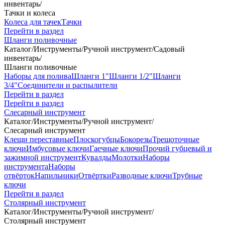
инвентарь
/
Тачки и колеса
Колеса для тачек
Тачки
Перейти в раздел
Шланги поливочные
Каталог
/
Инструменты
/
Ручной инструмент
/
Садовый
инвентарь
/
Шланги поливочные
Наборы для полива
Шланги 1"
Шланги 1/2"
Шланги
3/4"
Соединители и распылители
Перейти в раздел
Перейти в раздел
Слесарный инструмент
Каталог
/
Инструменты
/
Ручной инструмент
/
Слесарный инструмент
Клещи переставные
Плоскогубцы
Бокорезы
Трещоточные
ключи
Имбусовые ключи
Гаечные ключи
Прочий губцевый и
зажимной инструмент
Кувалды
Молотки
Наборы
инструмента
Наборы
отвёрток
Напильники
Отвёртки
Разводные ключи
Трубные
ключи
Перейти в раздел
Столярный инструмент
Каталог
/
Инструменты
/
Ручной инструмент
/
Столярный инструмент