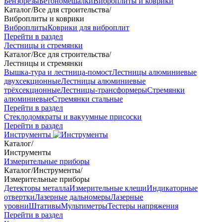
Бензорезы
Бетономешалки
Виброплиты и коврики
Каталог
/
Все для строительства
/
Виброплиты и коврики
Виброплиты
Коврики для виброплит
Перейти в раздел
Лестницы и стремянки
Каталог
/
Все для строительства
/
Лестницы и стремянки
Вышка-тура и лестница-помост
Лестницы алюминиевые
двухсекционные
Лестницы алюминиевые
трёхсекционные
Лестницы-трансформеры
Стремянки
алюминиевые
Стремянки стальные
Перейти в раздел
Стеклодомкраты и вакуумные присоски
Перейти в раздел
Инструменты
Каталог
/
Инструменты
Измерительные приборы
Каталог
/
Инструменты
/
Измерительные приборы
Детекторы металла
Измерительные клещи
Индикаторные
отвертки
Лазерные дальномеры
Лазерные
уровни
Штативы
Мультиметры
Тестеры напряжения
Перейти в раздел