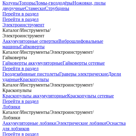
Колуны
Топоры
Ломы-гвоздодёры
Ножовки, пилы
двуручные
Стамески
Струбцины
Перейти в раздел
Перейти в раздел
Электроинструмент
Каталог
/
Инструменты
/
Электроинструмент
Аккумуляторные отвертки
Виброшлифовальные
машины
Гайковерты
Каталог
/
Инструменты
/
Электроинструмент
/
Гайковерты
Гайковерты аккумуляторные
Гайковерты сетевые
Перейти в раздел
Гвоздезабивные пистолеты
Граверы электрические
Дрели
ударные
Краскопульты
Каталог
/
Инструменты
/
Электроинструмент
/
Краскопульты
Краскопульты аккумуляторные
Краскопульты сетевые
Перейти в раздел
Лобзики
Каталог
/
Инструменты
/
Электроинструмент
/
Лобзики
Аккумуляторные лобзики
Электрические лобзики
Оснастка
для лобзиков
Перейти в раздел