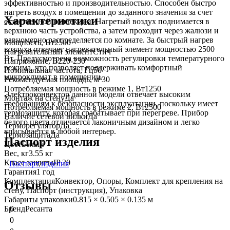
эффективностью и производительностью. Способен быстро
нагреть воздух в помещении до заданного значения за счет
Характеристики
естественной конвекции. Нагретый воздух поднимается в
верхнюю часть устройства, а затем проходит через жалюзи и
равномерно распределяется по комнате. За быстрый нагрев
Мощность, Вт
2500
воздуха отвечает нагревательный элемент мощностью 2500
Нагревательный элемент
Стич
Вт. Предусмотрена возможность регулировки температурного
Напряжение, В
220-230
режима, что позволяет поддерживать комфортный
Номинальная частота, Гц
50
микроклимат в помещении.
Рекомендуемая площадь, м²
30
Потребляемая мощность в режиме 1, Вт
1250
Электроконвектор данной модели отвечает высоким
Монтаж на стену
Да
требованиям к безопасности эксплуатации, поскольку имеет
Потребляемая мощность в режиме 2, Вт
2500
термозащиту, которая срабатывает при перегреве. Прибор
Наличие сетевой вилки
Да
белого цвета отличается лаконичным дизайном и легко
Терморегулятор
Да
вписывается в любой интерьер.
Термозащита
Да
Паспорт изделия
Цвет
Белый
Вес, кг
3.55 кг
Класс защиты
IP 20
Паспорт изделия
Гарантия
1 год
Комплектация
Конвектор, Опоры, Комплект для крепления на
Отзывы
стену, Паспорт (инструкция), Упаковка
Габариты упаковки
0.815 × 0.505 × 0.135 м
Бренд
Ресанта
0
0